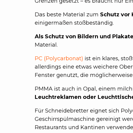
Grenzen gesetzt – es braucht nur Ein
Das beste Material zum
Schutz vor 
einigermaßen stoßbeständig.
Als Schutz von Bildern und Plakat
Material.
PC (Polycarbonat)
ist ein klares, st
allerdings eine etwas weichere Ober
Fenster genutzt, die möglicherweis
PMMA ist auch in Opal, einem milchig
Leuchtreklamen oder Leuchttisch
Für Schneidebretter eignet sich Pol
Geschirrspülmaschine gereinigt werd
Restaurants und Kantinen verwendet