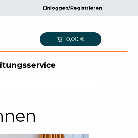
9
Einloggen/Registrieren
0,00
€
itungsservice
hnen