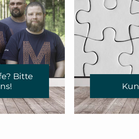
e? Bitte
ns!
Kun