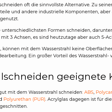
lschneiden oft die sinnvollste Alternative. Zu se
eile und andere industrielle Komponenten, aber
 genutzt.
e unterschiedlichsten Formen schneiden, darunte
 mit 3 Achsen, es sind heutzutage aber auch 5-A
t, können mit dem Wasserstrahl keine Oberflächen
earbeitung. Ein großer Vorteil des Wasserstrahl- 
lschneiden geeignete K
 gut mit dem Wasserstrahl schneiden
:
ABS
,
Polycar
d
Polyurethan (PUR)
. Acrylglas dagegen ist für d
 geschnitten.