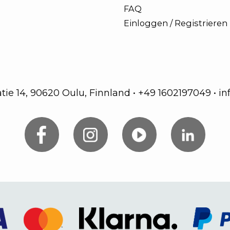
FAQ
Einloggen / Registrieren
atie 14, 90620 Oulu, Finnland
•
+49 1602197049
•
in