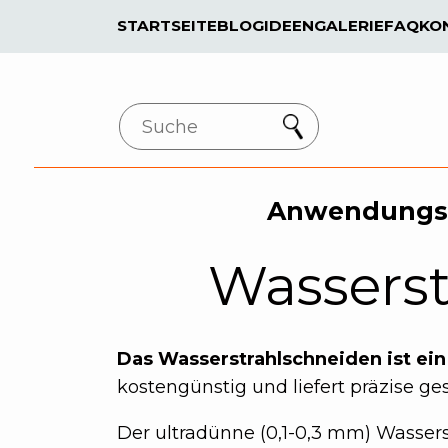
STARTSEITE
BLOG
IDEENGALERIE
FAQ
KO
Search
Anwendungs
Wasserst
Das Wasserstrahlschneiden ist ein
kostengünstig und liefert präzise g
Der ultradünne (0,1-0,3 mm) Wassers