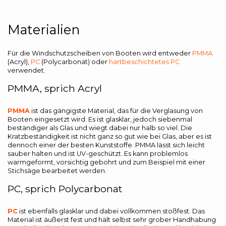
Materialien
Für die Windschutzscheiben von Booten wird entweder
PMMA
(Acryl),
PC
(Polycarbonat) oder
hartbeschichtetes PC
verwendet.
PMMA, sprich Acryl
PMMA
ist das gängigste Material, das für die Verglasung von
Booten eingesetzt wird. Es ist glasklar, jedoch siebenmal
beständiger als Glas und wiegt dabei nur halb so viel. Die
Kratzbeständigkeit ist nicht ganz so gut wie bei Glas, aber es ist
dennoch einer der besten Kunststoffe. PMMA lässt sich leicht
sauber halten und ist UV-geschützt. Es kann problemlos
warmgeformt, vorsichtig gebohrt und zum Beispiel mit einer
Stichsäge bearbeitet werden.
PC, sprich Polycarbonat
PC
ist ebenfalls glasklar und dabei vollkommen stoßfest. Das
Material ist äußerst fest und hält selbst sehr grober Handhabung