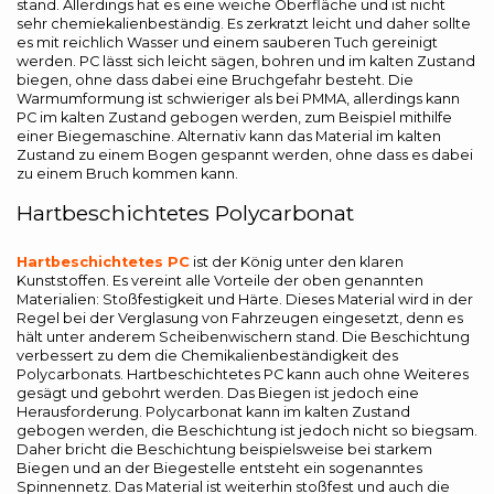
stand. Allerdings hat es eine weiche Oberfläche und ist nicht
sehr chemiekalienbeständig. Es zerkratzt leicht und daher sollte
es mit reichlich Wasser und einem sauberen Tuch gereinigt
werden. PC lässt sich leicht sägen, bohren und im kalten Zustand
biegen, ohne dass dabei eine Bruchgefahr besteht. Die
Warmumformung ist schwieriger als bei PMMA, allerdings kann
PC im kalten Zustand gebogen werden, zum Beispiel mithilfe
einer Biegemaschine. Alternativ kann das Material im kalten
Zustand zu einem Bogen gespannt werden, ohne dass es dabei
zu einem Bruch kommen kann.
Hartbeschichtetes Polycarbonat
Hartbeschichtetes PC
ist der König unter den klaren
Kunststoffen. Es vereint alle Vorteile der oben genannten
Materialien: Stoßfestigkeit und Härte. Dieses Material wird in der
Regel bei der Verglasung von Fahrzeugen eingesetzt, denn es
hält unter anderem Scheibenwischern stand. Die Beschichtung
verbessert zu dem die Chemikalienbeständigkeit des
Polycarbonats. Hartbeschichtetes PC kann auch ohne Weiteres
gesägt und gebohrt werden. Das Biegen ist jedoch eine
Herausforderung. Polycarbonat kann im kalten Zustand
gebogen werden, die Beschichtung ist jedoch nicht so biegsam.
Daher bricht die Beschichtung beispielsweise bei starkem
Biegen und an der Biegestelle entsteht ein sogenanntes
Spinnennetz. Das Material ist weiterhin stoßfest und auch die