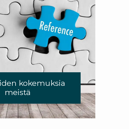
aiden kokemuksia
meistä