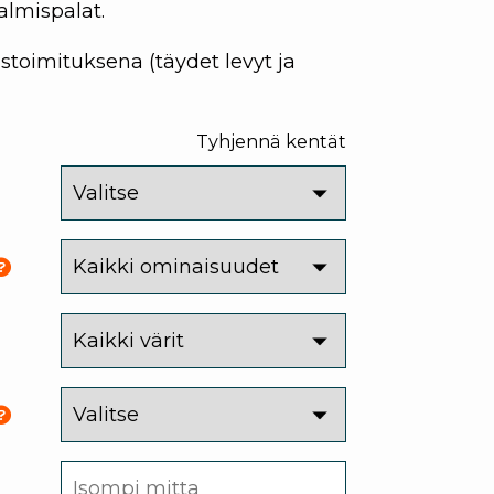
almispalat.
toimituksena (täydet levyt ja
Tyhjennä kentät