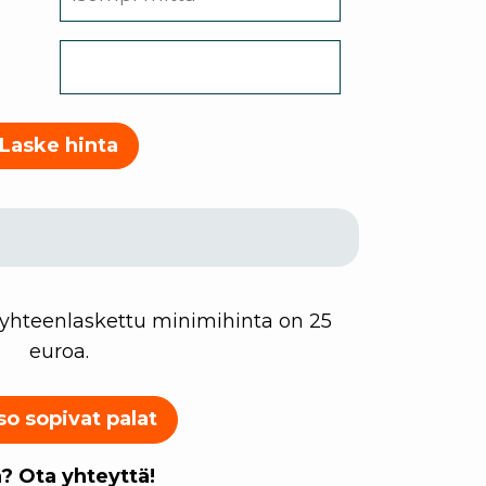
Laske hinta
 yhteenlaskettu minimihinta on 25
euroa.
so sopivat palat
? Ota yhteyttä!