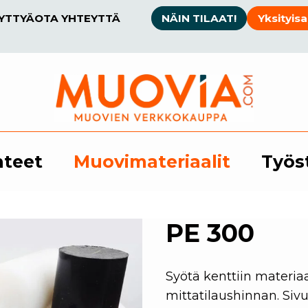
SYTTYÄ
OTA YHTEYTTÄ
NÄIN TILAAT!
Yksityisa
hteet
Muovimateriaalit
Työs
PE 300
Syötä kenttiin materiaa
mittatilaushinnan. Sivu