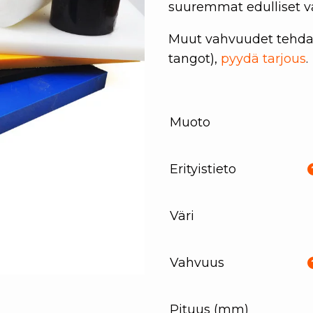
suuremmat edulliset v
Muut vahvuudet tehdas
tangot),
pyydä tarjous
.
Muoto
Erityistieto
Väri
Vahvuus
Pituus (mm)