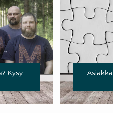
a? Kysy
Asiakk