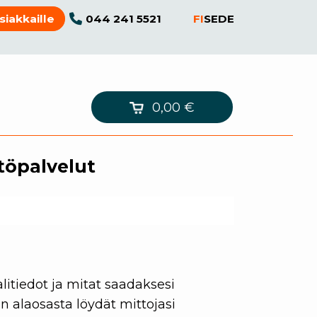
044 241 5521
FI
SE
DE
siakkaille
0,00
€
töpalvelut
litiedot ja mitat saadaksesi
n alaosasta löydät mittojasi