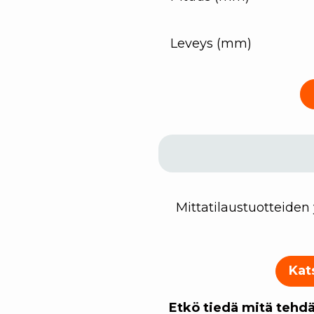
Leveys (mm)
Mittatilaustuotteiden
Kat
Etkö tiedä mitä tehdä