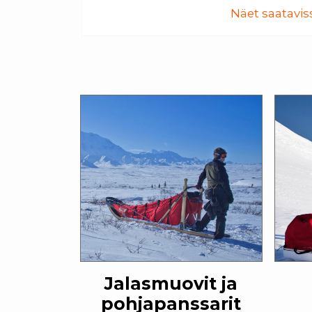
Näet saataviss
Jalasmuovit ja
pohjapanssarit