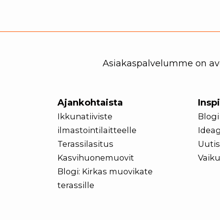
Asiakaspalvelumme on avoi
Ajankohtaista
Insp
Ikkunatiiviste
Blogi
ilmastointilaitteelle
Ideag
Terassilasitus
Uutis
Kasvihuonemuovit
Vaiku
Blogi: Kirkas muovikate
terassille