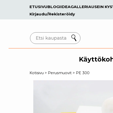
ETUSIVU
BLOGI
IDEAGALLERIA
USEIN KY
Kirjaudu/Rekisteröidy
Search
Käyttöko
Kotisivu
>
Perusmuovit
>
PE 300