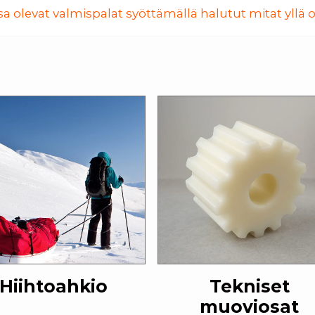
a olevat valmispalat syöttämällä halutut mitat yllä ol
Hiihtoahkio
Tekniset
muoviosat