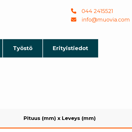
044 2415521
info@muovia.com
Työstö
Erityistiedot
Pituus (mm)
x
Leveys (mm)