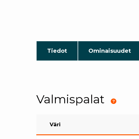
Tiedot
Ominaisuudet
Valmispalat
Väri