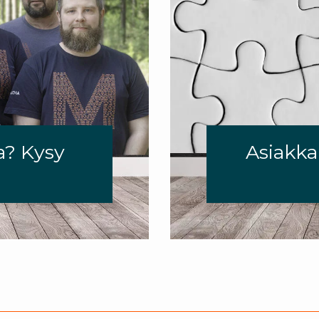
a? Kysy
Asiakk