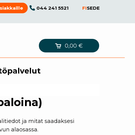
044 241 5521
FI
SE
DE
siakkaille
0,00
€
töpalvelut
paloina)
litiedot ja mitat saadaksesi
ivun alaosassa.