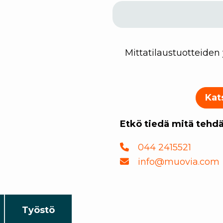
Mittatilaustuotteiden
Kat
Etkö tiedä mitä tehdä
044 2415521
info@muovia.com
Työstö