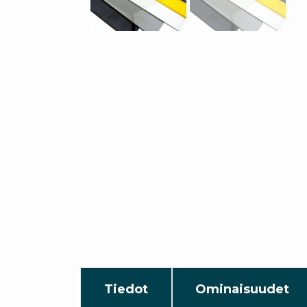
Tiedot
Ominaisuudet