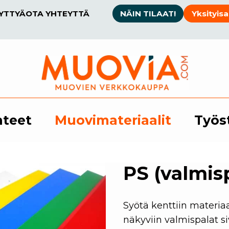
SYTTYÄ
OTA YHTEYTTÄ
NÄIN TILAAT!
Yksityisa
hteet
Muovimateriaalit
Työs
PS (valmis
Syötä kenttiin materiaa
näkyviin valmispalat s