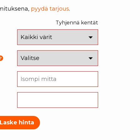
imituksena,
pyydä tarjous
.
Tyhjennä kentät
Laske hinta