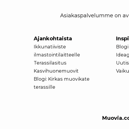
Asiakaspalvelumme on avoi
Ajankohtaista
Insp
Ikkunatiiviste
Blogi
ilmastointilaitteelle
Ideag
Terassilasitus
Uutis
Kasvihuonemuovit
Vaiku
Blogi: Kirkas muovikate
terassille
Muovia.