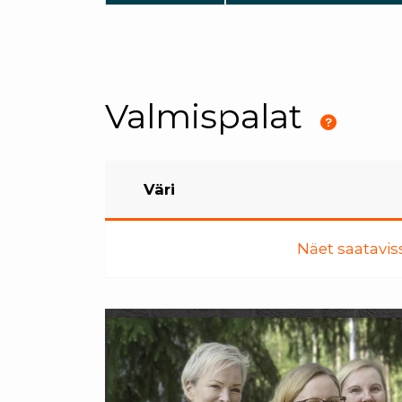
Valmispalat
Väri
Näet saataviss