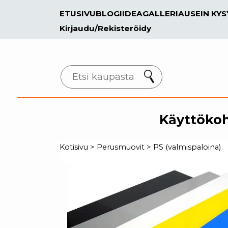
ETUSIVU
BLOGI
IDEAGALLERIA
USEIN KY
Kirjaudu/Rekisteröidy
Search
Käyttöko
Kotisivu
>
Perusmuovit
>
PS (valmispaloina)