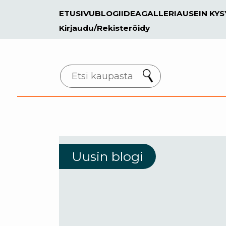
ETUSIVU
BLOGI
IDEAGALLERIA
USEIN KY
Kirjaudu/Rekisteröidy
Search
Uusin blogi