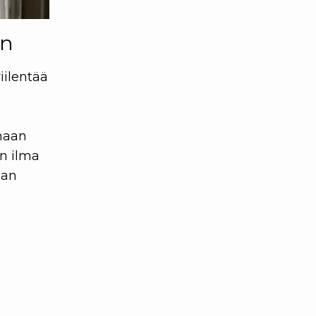
an
iilentää
unaan
n ilma
aan