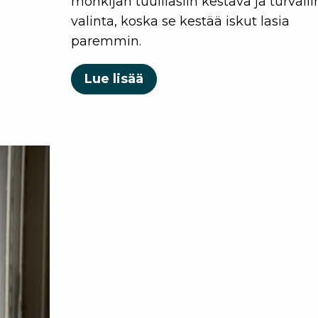
mönkijän tuulilasiin kestävä ja turvall
valinta, koska se kestää iskut lasia
paremmin.
Lue lisää