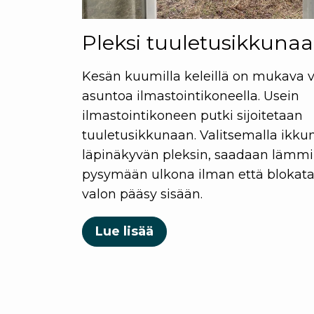
Pleksi tuuletusikkuna
Kesän kuumilla keleillä on mukava v
asuntoa ilmastointikoneella. Usein
ilmastointikoneen putki sijoitetaan
tuuletusikkunaan. Valitsemalla ikk
läpinäkyvän pleksin, saadaan lämmi
pysymään ulkona ilman että blokat
valon pääsy sisään.
Lue lisää