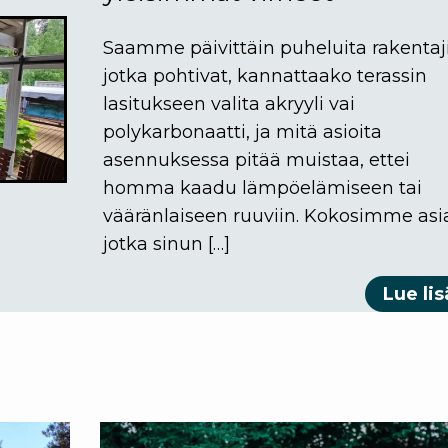
Saamme päivittäin puheluita rakentaji
jotka pohtivat, kannattaako terassin
lasitukseen valita akryyli vai
polykarbonaatti, ja mitä asioita
asennuksessa pitää muistaa, ettei
homma kaadu lämpöelämiseen tai
vääränlaiseen ruuviin. Kokosimme asia
jotka sinun […]
Lue lis