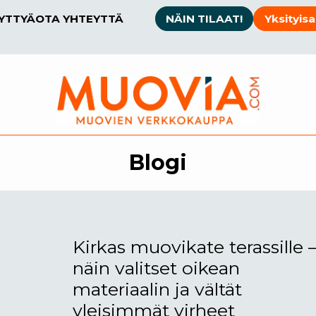
SYTTYÄ
OTA YHTEYTTÄ
NÄIN TILAAT!
Yksityisa
Blogi
Kirkas muovikate terassille 
näin valitset oikean
materiaalin ja vältät
yleisimmät virheet