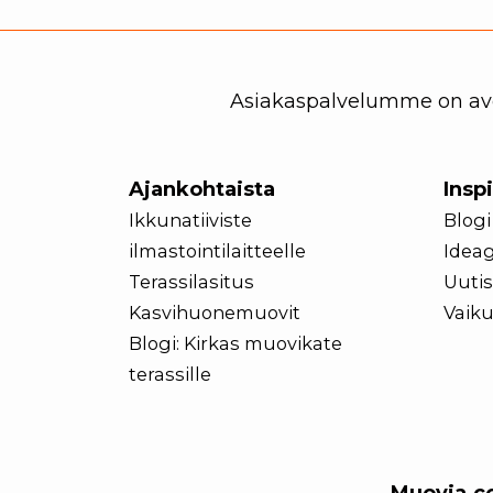
Asiakaspalvelumme on avoi
Ajankohtaista
Insp
Ikkunatiiviste
Blogi
ilmastointilaitteelle
Ideag
Terassilasitus
Uutis
Kasvihuonemuovit
Vaiku
Blogi: Kirkas muovikate
terassille
Muovia.