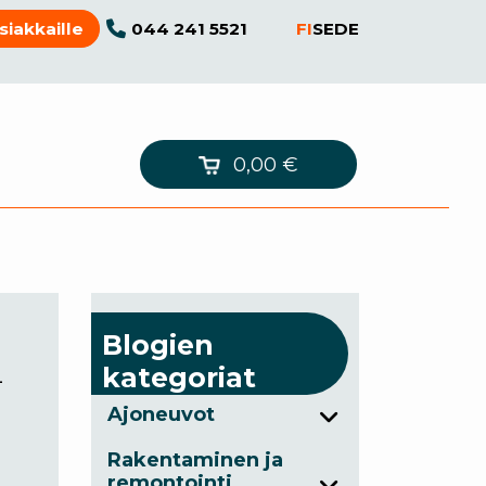
044 241 5521
FI
SE
DE
siakkaille
0,00
€
Blogien
kategoriat
–
Ajoneuvot
Rakentaminen ja
remontointi