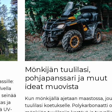
Mönkijän tuulilasi,
pohjapanssari ja muut
sille:
ideat muovista
lvella
i seinää
Kun mönkijällä ajetaan maastossa, jo
kas ja
tuulilasi koetukselle. Polykarbonaatti 
vä UV-