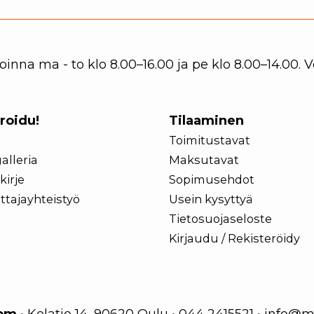
nna ma - to klo 8.00–16.00 ja pe klo 8.00–14.00.
iroidu!
Tilaaminen
Toimitustavat
alleria
Maksutavat
kirje
Sopimusehdot
ttajayhteistyö
Usein kysyttyä
Tietosuojaseloste
Kirjaudu / Rekisteröidy
com
•
Kelatie 14, 90620 Oulu
•
044 2415521
•
info@m