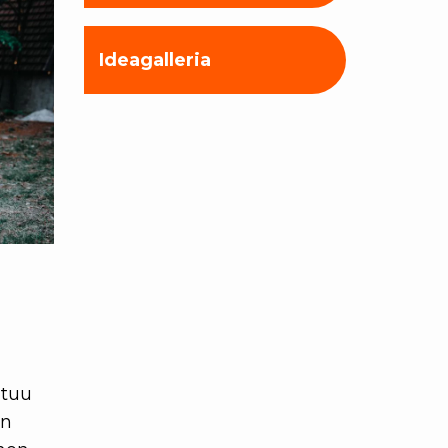
Ideagalleria
utuu
on