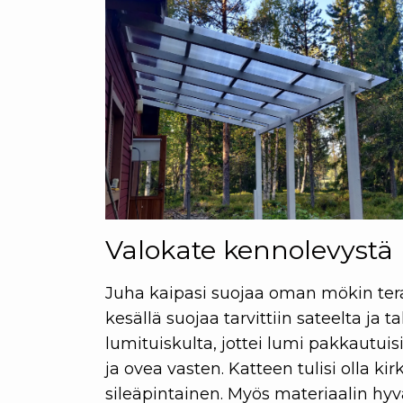
Valokate kennolevystä
Juha kaipasi suojaa oman mökin teras
kesällä suojaa tarvittiin sateelta ja ta
lumituiskulta, jottei lumi pakkautuis
ja ovea vasten. Katteen tulisi olla kir
sileäpintainen. Myös materiaalin hy