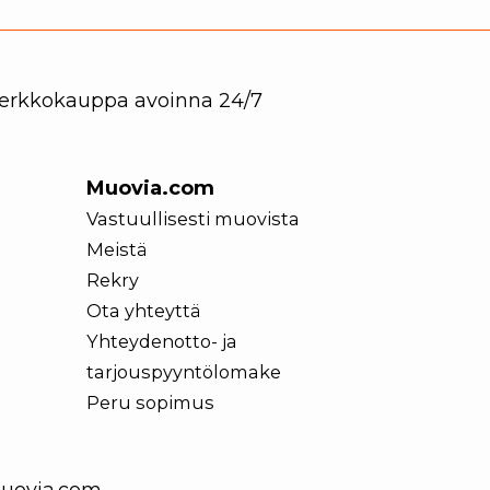
 Verkkokauppa avoinna 24/7
Muovia.com
Vastuullisesti muovista
Meistä
Rekry
Ota yhteyttä
Yhteydenotto- ja
tarjouspyyntölomake
Peru sopimus
uovia.com