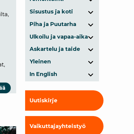
Sisustus ja koti
lta,
Piha ja Puutarha
Ulkoilu ja vapaa-aika
Askartelu ja taide
Yleinen
t,
In English
ää
Uutiskirje
Vaikuttajayhteistyö