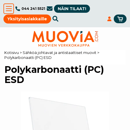
NÄIN TILAAT!
044 241 5521
Yksityisasiakkaille
Kotisivu
>
Sähköä johtavat ja antistaattiset muovit
>
Polykarbonaatti (PC) ESD
Polykarbonaatti (PC)
ESD