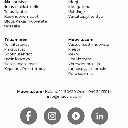
Ikkunatiiviste
Blogi
ilmastointilaitteelle
Ideagalleria
Terassilasitus
Uutiskirje
Kasvihuonemuovit
Vaikuttajayhteistyö
Blogi: Kirkas muovikate
terassille
Tilaaminen
Muovia.com
Toimitustavat
Vastuullisesti muovista
Maksutavat
Meistä
Sopimusehdot
Rekry
Usein kysyttyä
Ota yhteyttä
Tietosuojaseloste
Yhteydenotto- ja
Kirjaudu / Rekisteröidy
tarjouspyyntölomake
Peru sopimus
Muovia.com
•
Kelatie 14, 90620 Oulu
•
044 2415521
•
info@muovia.com