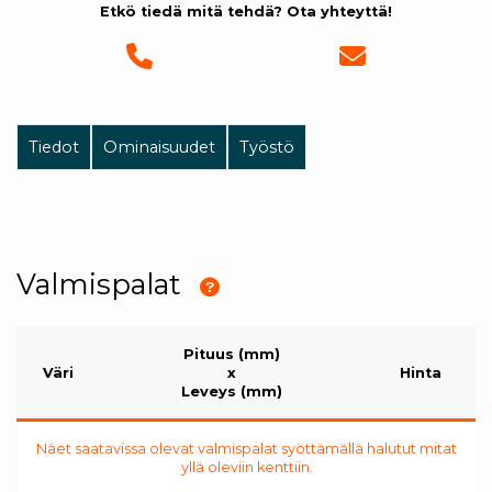
Etkö tiedä mitä tehdä? Ota yhteyttä!
Tiedot
Ominaisuudet
Työstö
Valmispalat
Pituus (mm)
Väri
x
Hinta
Leveys (mm)
Näet saatavissa olevat valmispalat syöttämällä halutut mitat
yllä oleviin kenttiin.