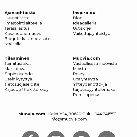
Ajankohtaista
Inspiroidu!
Ikkunatiiviste
Blogi
ilmastointilaitteelle
Ideagalleria
Terassilasitus
Uutiskirje
Kasvihuonemuovit
Vaikuttajayhteistyö
Blogi: Kirkas muovikate
terassille
Tilaaminen
Muovia.com
Toimitustavat
Vastuullisesti muovista
Maksutavat
Meistä
Sopimusehdot
Rekry
Usein kysyttyä
Ota yhteyttä
Tietosuojaseloste
Yhteydenotto- ja
Kirjaudu / Rekisteröidy
tarjouspyyntölomake
Peru sopimus
Muovia.com
•
Kelatie 14, 90620 Oulu
•
044 2415521
•
info@muovia.com