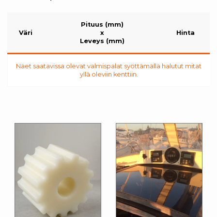
Pituus (mm)
Väri
x
Hinta
Leveys (mm)
Näet saatavissa olevat valmispalat syöttämällä halutut mitat
yllä oleviin kenttiin.