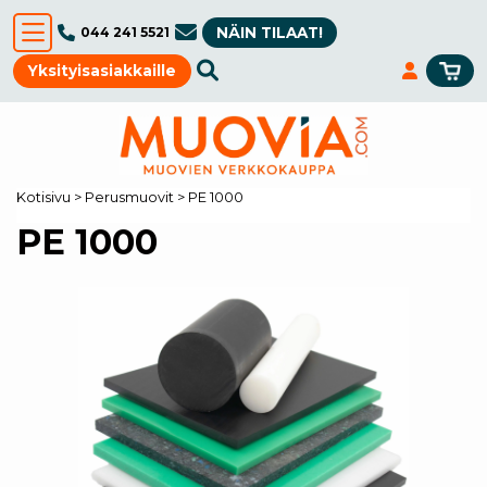
NÄIN TILAAT!
044 241 5521
Yksityisasiakkaille
Kotisivu
>
Perusmuovit
>
PE 1000
PE 1000