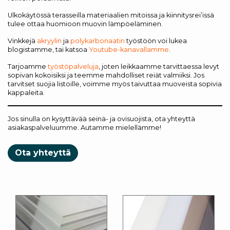
Ulkokäytössä terasseilla materiaalien mitoissa ja kiinnitysrei’issä
tulee ottaa huomioon muovin lämpöeläminen.
Vinkkejä
akryylin
ja
polykarbonaatin
työstöön voi lukea
blogistamme, tai katsoa
Youtube-kanavallamme
.
Tarjoamme
työstöpalveluja
, joten leikkaamme tarvittaessa levyt
sopivan kokoisiksi ja teemme mahdolliset reiät valmiiksi. Jos
tarvitset suojia listoille, voimme myös taivuttaa muoveista sopivia
kappaleita.
Jos sinulla on kysyttävää seinä- ja ovisuojista, ota yhteyttä
asiakaspalveluumme. Autamme mielellämme!
Ota yhteyttä