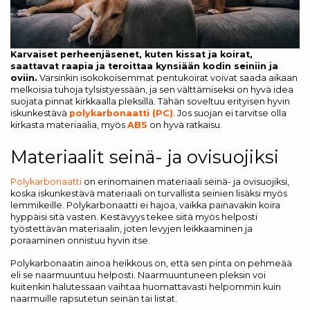
Karvaiset perheenjäsenet, kuten kissat ja koirat,
saattavat raapia ja teroittaa kynsiään kodin seiniin ja
oviin.
Varsinkin isokokoisemmat pentukoirat voivat saada aikaan
melkoisia tuhoja tylsistyessään, ja sen välttämiseksi on hyvä idea
suojata pinnat kirkkaalla pleksillä. Tähän soveltuu erityisen hyvin
iskunkestävä
polykarbonaatti (PC)
. Jos suojan ei tarvitse olla
kirkasta materiaalia, myös
ABS
on hyvä ratkaisu.
Materiaalit seinä- ja ovisuojiksi
Polykarbonaatti
on erinomainen materiaali seinä- ja ovisuojiksi,
koska iskunkestävä materiaali on turvallista seinien lisäksi myös
lemmikeille. Polykarbonaatti ei hajoa, vaikka painavakin koira
hyppäisi sitä vasten. Kestävyys tekee siitä myös helposti
työstettävän materiaalin, joten levyjen leikkaaminen ja
poraaminen onnistuu hyvin itse.
Polykarbonaatin ainoa heikkous on, että sen pinta on pehmeää
eli se naarmuuntuu helposti. Naarmuuntuneen pleksin voi
kuitenkin halutessaan vaihtaa huomattavasti helpommin kuin
naarmuille rapsutetun seinän tai listat.