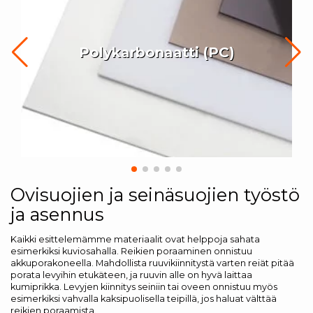
Polykarbonaatti (PC)
Ovisuojien ja seinäsuojien työstö
ja asennus
Kaikki esittelemämme materiaalit ovat helppoja sahata
esimerkiksi kuviosahalla. Reikien poraaminen onnistuu
akkuporakoneella. Mahdollista ruuvikiinnitystä varten reiät pitää
porata levyihin etukäteen, ja ruuvin alle on hyvä laittaa
kumiprikka. Levyjen kiinnitys seiniin tai oveen onnistuu myös
esimerkiksi vahvalla kaksipuolisella teipillä, jos haluat välttää
reikien poraamista.