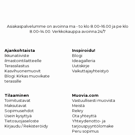
Asiakaspalvelumme on avoinna ma - to klo 8.00–16.00 ja pe klo
8.00–14.00. Verkkokauppa avoinna 24/7
Ajankohtaista
Inspiroidu!
Ikkunatiiviste
Blogi
ilmastointilaitteelle
Ideagalleria
Terassilasitus
Uutiskirje
Kasvihuonemuovit
Vaikuttajayhteistyö
Blogi: Kirkas muovikate
terassille
Tilaaminen
Muovia.com
Toimitustavat
Vastuullisesti muovista
Maksutavat
Meistä
Sopimusehdot
Rekry
Usein kysyttyä
Ota yhteyttä
Tietosuojaseloste
Yhteydenotto- ja
Kirjaudu / Rekisteröidy
tarjouspyyntölomake
Peru sopimus