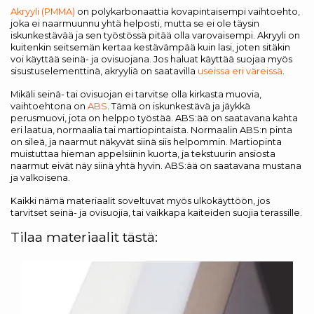
Akryyli (PMMA)
on polykarbonaattia kovapintaisempi vaihtoehto,
joka ei naarmuunnu yhtä helposti, mutta se ei ole täysin
iskunkestävää ja sen työstössä pitää olla varovaisempi. Akryyli on
kuitenkin seitsemän kertaa kestävämpää kuin lasi, joten sitäkin
voi käyttää seinä- ja ovisuojana. Jos haluat käyttää suojaa myös
sisustuselementtinä, akryyliä on saatavilla
useissa eri väreissä
.
Mikäli seinä- tai ovisuojan ei tarvitse olla kirkasta muovia,
vaihtoehtona on
ABS
. Tämä on iskunkestävä ja jäykkä
perusmuovi, jota on helppo työstää. ABS:ää on saatavana kahta
eri laatua, normaalia tai martiopintaista. Normaalin ABS:n pinta
on sileä, ja naarmut näkyvät siinä siis helpommin. Martiopinta
muistuttaa hieman appelsiinin kuorta, ja tekstuurin ansiosta
naarmut eivät näy siinä yhtä hyvin. ABS:ää on saatavana mustana
ja valkoisena.
Kaikki nämä materiaalit soveltuvat myös ulkokäyttöön, jos
tarvitset seinä- ja ovisuojia, tai vaikkapa kaiteiden suojia terassille.
Tilaa materiaalit tästä: