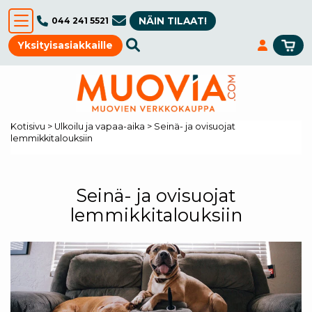
NÄIN TILAAT!
044 241 5521
Yksityisasiakkaille
Kotisivu
>
Ulkoilu ja vapaa-aika
>
Seinä- ja ovisuojat
lemmikkitalouksiin
Seinä- ja ovisuojat
lemmikkitalouksiin