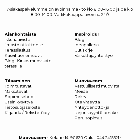
Asiakaspalvelumme on avoinna ma - to klo 8.00–16.00 ja pe klo
8.00–14.00. Verkkokauppa avoinna 24/7
Ajankohtaista
Inspiroidu!
Ikkunatiiviste
Blogi
ilmastointilaitteelle
Ideagalleria
Terassilasitus
Uutiskirje
Kasvihuonemuovit
Vaikuttajayhteistyö
Blogi: Kirkas muovikate
terassille
Tilaaminen
Muovia.com
Toimitustavat
Vastuullisesti muovista
Maksutavat
Meistä
Sopimusehdot
Rekry
Usein kysyttyä
Ota yhteyttä
Tietosuojaseloste
Yhteydenotto- ja
Kirjaudu / Rekisteröidy
tarjouspyyntölomake
Peru sopimus
Muovia.com
•
Kelatie 14, 90620 Oulu
•
044 2415521
•