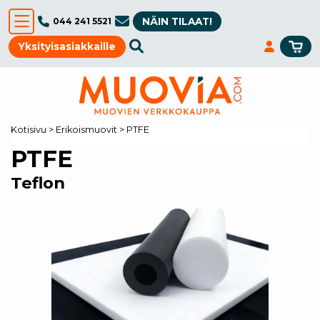
NÄIN TILAAT!
044 241 5521
Yksityisasiakkaille
Kotisivu
>
Erikoismuovit
>
PTFE
PTFE
Teflon