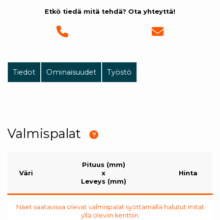
Etkö tiedä mitä tehdä? Ota yhteyttä!
Tiedot
Ominaisuudet
Työstö
Valmispalat
Pituus (mm)
Väri
x
Hinta
Leveys (mm)
Näet saatavissa olevat valmispalat syöttämällä halutut mitat
yllä oleviin kenttiin.