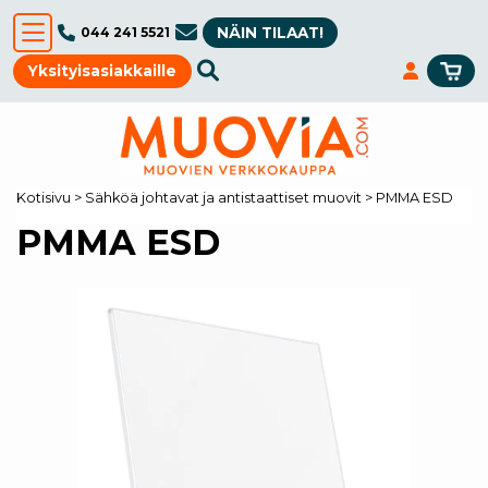
NÄIN TILAAT!
044 241 5521
Yksityisasiakkaille
Kotisivu
>
Sähköä johtavat ja antistaattiset muovit
>
PMMA ESD
PMMA ESD