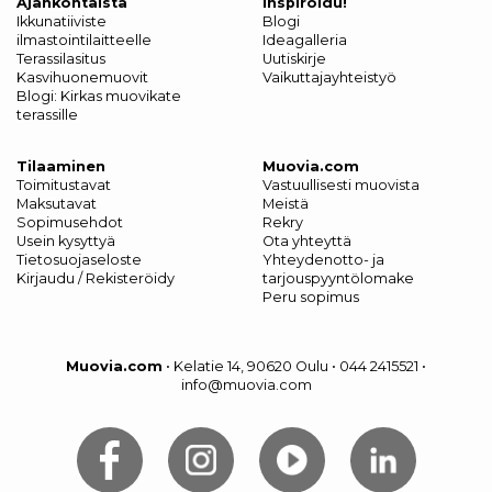
Ajankohtaista
Inspiroidu!
Ikkunatiiviste
Blogi
ilmastointilaitteelle
Ideagalleria
Terassilasitus
Uutiskirje
Kasvihuonemuovit
Vaikuttajayhteistyö
Blogi: Kirkas muovikate
terassille
Tilaaminen
Muovia.com
Toimitustavat
Vastuullisesti muovista
Maksutavat
Meistä
Sopimusehdot
Rekry
Usein kysyttyä
Ota yhteyttä
Tietosuojaseloste
Yhteydenotto- ja
Kirjaudu / Rekisteröidy
tarjouspyyntölomake
Peru sopimus
Muovia.com
•
Kelatie 14, 90620 Oulu
•
044 2415521
•
info@muovia.com