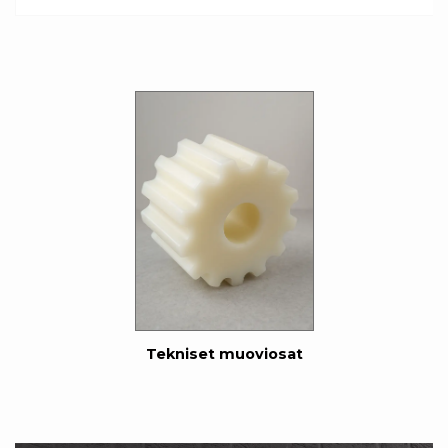
Tekniset muoviosat