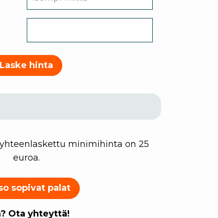
Laske hinta
 yhteenlaskettu minimihinta on 25
euroa.
so sopivat palat
? Ota yhteyttä!