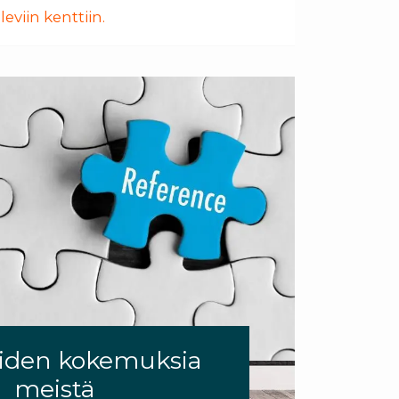
eviin kenttiin.
aiden kokemuksia
meistä