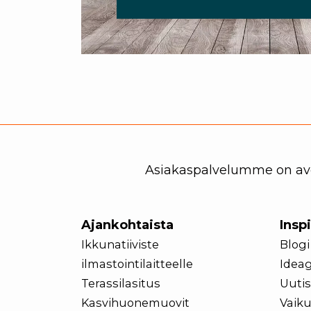
Asiakaspalvelumme on avoi
Ajankohtaista
Insp
Ikkunatiiviste
Blogi
ilmastointilaitteelle
Ideag
Terassilasitus
Uutis
Kasvihuonemuovit
Vaiku