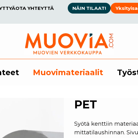
SYTTYÄ
OTA YHTEYTTÄ
NÄIN TILAAT!
Yksityisa
hteet
Muovimateriaalit
Työs
PET
Syötä kenttiin materiaa
mittatilaushinnan. Sivu