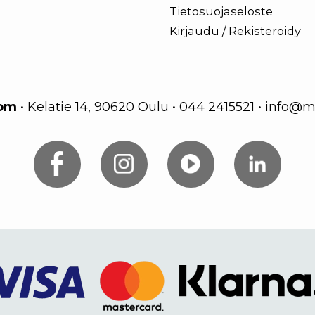
Tietosuojaseloste
Kirjaudu / Rekisteröidy
com
•
Kelatie 14, 90620 Oulu
•
044 2415521
•
info@m