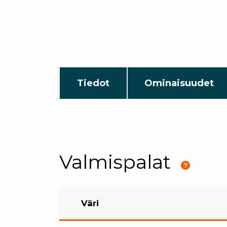
Tiedot
Ominaisuudet
Valmispalat
Väri