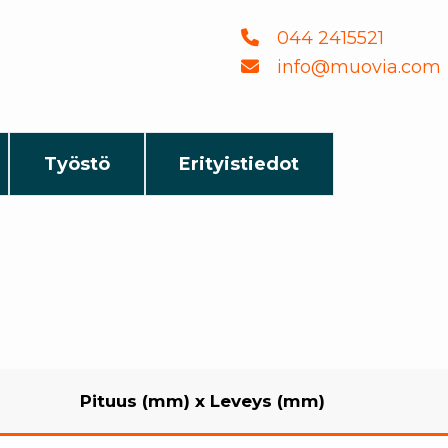
044 2415521
info@muovia.com
Työstö
Erityistiedot
Pituus (mm)
x
Leveys (mm)