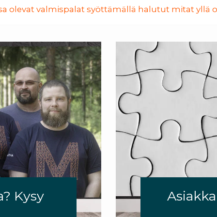
a olevat valmispalat syöttämällä halutut mitat yllä ol
a? Kysy
Asiakk