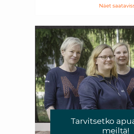
Näet saataviss
Tarvitsetko apu
meiltä!