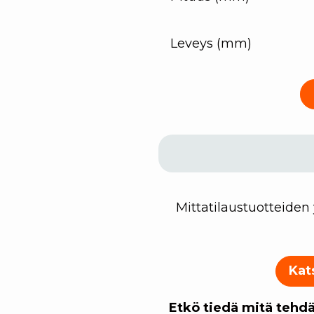
Leveys (mm)
Mittatilaustuotteiden
Kat
Etkö tiedä mitä tehdä