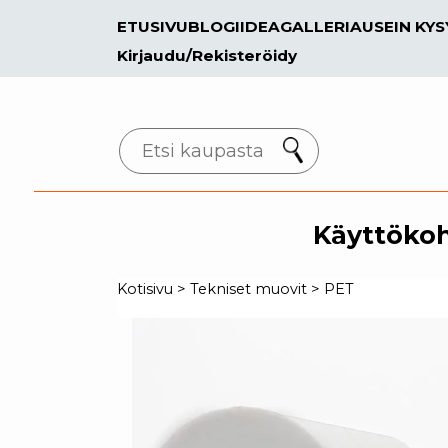
ETUSIVU
BLOGI
IDEAGALLERIA
USEIN KY
Kirjaudu/Rekisteröidy
Search
Käyttöko
Kotisivu
>
Tekniset muovit
>
PET