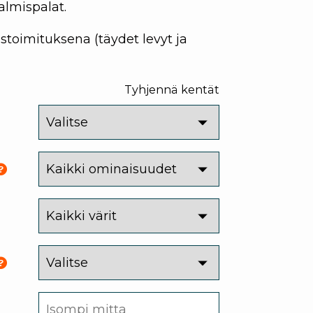
almispalat.
toimituksena (täydet levyt ja
Tyhjennä kentät