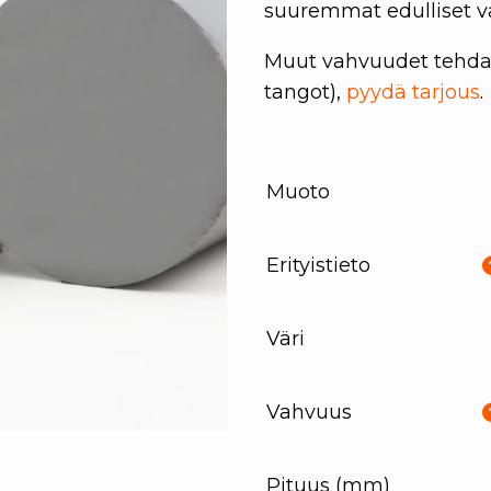
suuremmat edulliset v
Muut vahvuudet tehdas
tangot),
pyydä tarjous
.
Muoto
Erityistieto
Väri
Vahvuus
Pituus (mm)