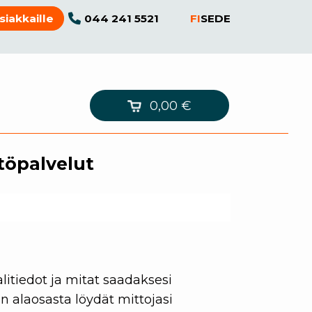
044 241 5521
FI
SE
DE
siakkaille
0,00
€
töpalvelut
litiedot ja mitat saadaksesi
n alaosasta löydät mittojasi