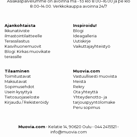
Asiakaspalvelumme on avoinna ma - to klo 8.00–16.00 ja pe klo
8.00–14.00. Verkkokauppa avoinna 24/7
Ajankohtaista
Inspiroidu!
Ikkunatiiviste
Blogi
ilmastointilaitteelle
Ideagalleria
Terassilasitus
Uutiskirje
Kasvihuonemuovit
Vaikuttajayhteistyö
Blogi: Kirkas muovikate
terassille
Tilaaminen
Muovia.com
Toimitustavat
Vastuullisesti muovista
Maksutavat
Meistä
Sopimusehdot
Rekry
Usein kysyttyä
Ota yhteyttä
Tietosuojaseloste
Yhteydenotto- ja
Kirjaudu / Rekisteröidy
tarjouspyyntölomake
Peru sopimus
Muovia.com
•
Kelatie 14, 90620 Oulu
•
044 2415521
•
info@muovia.com