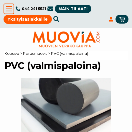
NÄIN TILAAT!
044 241 5521
Yksityisasiakkaille
Kotisivu
>
Perusmuovit
>
PVC (valmispaloina)
PVC (valmispaloina)