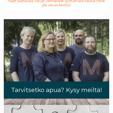
Näet saatavissa olevat valmispalat syöttämällä halutut mitat
yllä oleviin kenttiin.
Tarvitsetko apua? Kysy meiltä!