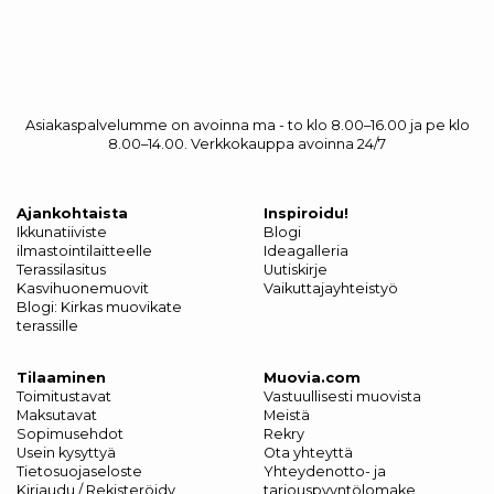
Asiakaspalvelumme on avoinna ma - to klo 8.00–16.00 ja pe klo
8.00–14.00. Verkkokauppa avoinna 24/7
Ajankohtaista
Inspiroidu!
Ikkunatiiviste
Blogi
ilmastointilaitteelle
Ideagalleria
Terassilasitus
Uutiskirje
Kasvihuonemuovit
Vaikuttajayhteistyö
Blogi: Kirkas muovikate
terassille
Tilaaminen
Muovia.com
Toimitustavat
Vastuullisesti muovista
Maksutavat
Meistä
Sopimusehdot
Rekry
Usein kysyttyä
Ota yhteyttä
Tietosuojaseloste
Yhteydenotto- ja
Kirjaudu / Rekisteröidy
tarjouspyyntölomake