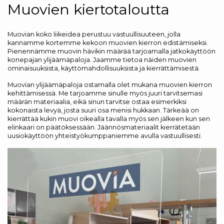
Muovien kiertotaloutta
Muovian koko liikeidea perustuu vastuullisuuteen, jolla
kannamme kortemme kekoon muovien kierron edistämiseksi.
Pienennämme muovin hävikin määrää tarjoamalla jatkokäyttöön
konepajan ylijäämäpaloja. Jaamme tietoa näiden muovien
ominaisuuksista, käyttömahdollisuuksista ja kierrättämisestä.
Muovian ylijäämäpaloja ostamalla olet mukana muovien kierron
kehittämisessä. Me tarjoamme sinulle myös juuri tarvitsemasi
määrän materiaalia, eikä sinun tarvitse ostaa esimerkiksi
kokonaista levyä, josta suuri osa menisi hukkaan. Tärkeää on
kierrättää kukin muovi oikealla tavalla myös sen jälkeen kun sen
elinkaari on päätöksessään. Jäännösmateriaalit kierrätetään
uusiokäyttöön yhteistyökumppaniemme avulla vastuullisesti.