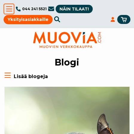
NÄIN TILAAT!
044 241 5521
Yksityisasiakkaille
Blogi
Lisää blogeja