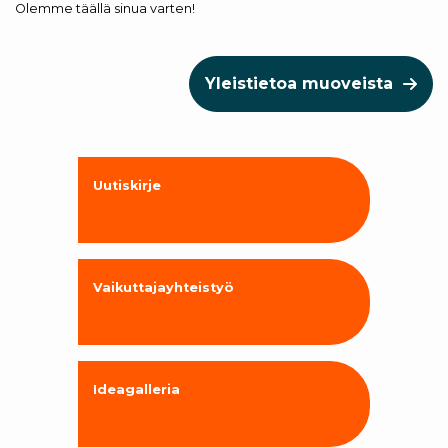
Olemme täällä sinua varten!
Yleistietoa muoveista
Uutiskirje
Vaikuttajayhteistyö
Ideagalleria