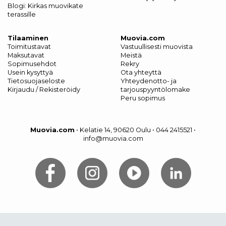
Blogi: Kirkas muovikate
terassille
Tilaaminen
Muovia.com
Toimitustavat
Vastuullisesti muovista
Maksutavat
Meistä
Sopimusehdot
Rekry
Usein kysyttyä
Ota yhteyttä
Tietosuojaseloste
Yhteydenotto- ja
Kirjaudu / Rekisteröidy
tarjouspyyntölomake
Peru sopimus
Muovia.com
•
Kelatie 14, 90620 Oulu
•
044 2415521
•
info@muovia.com