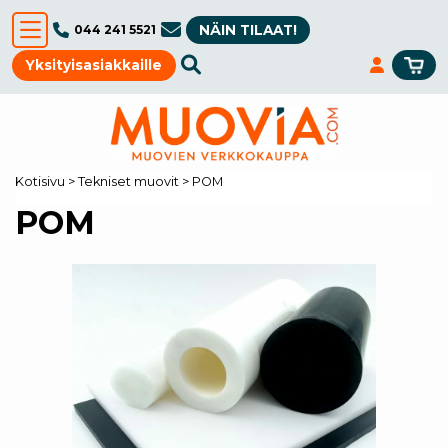
NÄIN TILAAT!
044 241 5521
Yksityisasiakkaille
Kotisivu
>
Tekniset muovit
>
POM
POM