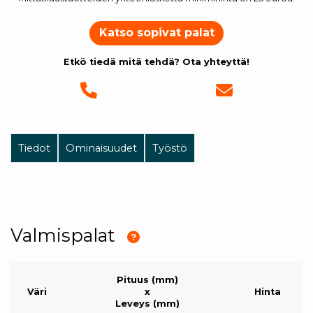
Katso sopivat palat
Etkö tiedä mitä tehdä? Ota yhteyttä!
Tiedot
Ominaisuudet
Työstö
Valmispalat
Pituus (mm)
Väri
x
Hinta
Leveys (mm)