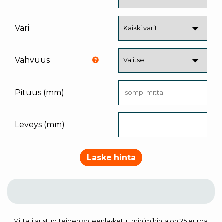
Väri
Vahvuus
Pituus (mm)
Leveys (mm)
Laske hinta
Mittatilaustuotteiden yhteenlaskettu minimihinta on 25 euroa.