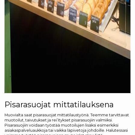
Pisarasuojat mittatilauksena
Muovialta saat pisarasuojat mittatilaustyönä. Teemme tarvittavat
muotoilut, taivutukset ja rei’itykset pisarasuojiin valmiiksi.
Pisarasuojiin voidaan työstää muotoilujen lisäksi esimerkiksi
asiakaspalveluaukkoja tai vaikka läpivetoja johdoille. Halutessasi