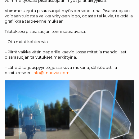
voimme työstää pisarasuojaan myös jalat akryylistä.
Voimme tarjota pisarasuojat myös personoituna. Pisarasuojaan
voidaan tulostaa vaikka yrityksen logo, opaste tai kuvia, tekstiä ja
grafiikkaa tarpeenne mukaan.
Tilataksesi pisarasuojan toimi seuraavasti:
– Ota mitat kohteesta
– Piirrä vaikka käsin paperille kaavio, jossa mitat ja mahdolliset
pisarasuojan taivutukset merkittyinä.
– Lähetä tarjouspyyntö, jossa kuva mukana, sähköpostilla
osoitteeseen
info@muovia.com
.