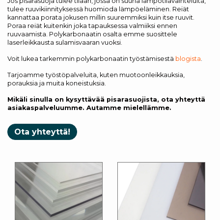
Jos pisarasuoja tulee tilaan, jossa on suuria lämpötilavaihteluita,
tulee ruuvikiinnityksessä huomioda lämpöeläminen. Reiät
kannattaa porata jokusen millin suuremmiksi kuin itse ruuvit.
Poraa reiät kuitenkin joka tapauksessa valmiiksi ennen
ruuvaamista. Polykarbonaatin osalta emme suosittele
laserleikkausta sulamisvaaran vuoksi.
Voit lukea tarkemmin polykarbonaatin työstämisestä
blogista
.
Tarjoamme työstöpalveluita, kuten muotoonleikkauksia,
porauksia ja muita koneistuksia.
Mikäli sinulla on kysyttävää pisarasuojista, ota yhteyttä
asiakaspalveluumme. Autamme mielellämme.
Ota yhteyttä!