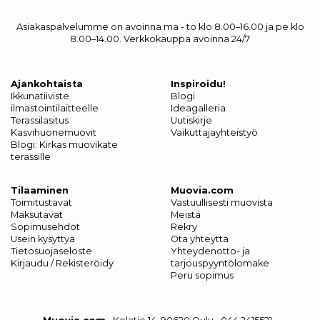
Asiakaspalvelumme on avoinna ma - to klo 8.00–16.00 ja pe klo
8.00–14.00. Verkkokauppa avoinna 24/7
Ajankohtaista
Inspiroidu!
Ikkunatiiviste
Blogi
ilmastointilaitteelle
Ideagalleria
Terassilasitus
Uutiskirje
Kasvihuonemuovit
Vaikuttajayhteistyö
Blogi: Kirkas muovikate
terassille
Tilaaminen
Muovia.com
Toimitustavat
Vastuullisesti muovista
Maksutavat
Meistä
Sopimusehdot
Rekry
Usein kysyttyä
Ota yhteyttä
Tietosuojaseloste
Yhteydenotto- ja
Kirjaudu / Rekisteröidy
tarjouspyyntölomake
Peru sopimus