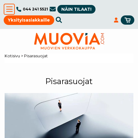
NÄIN TILAAT!
044 241 5521
Yksityisasiakkaille
Kotisivu
>
Pisarasuojat
Pisarasuojat