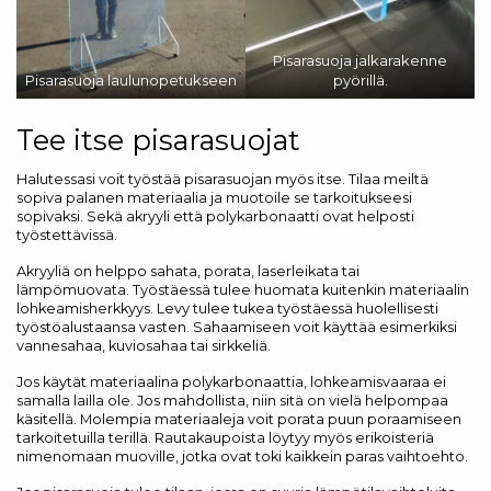
Pisarasuoja jalkarakenne
Pisarasuoja laulunopetukseen
pyörillä.
Tee itse pisarasuojat
Halutessasi voit työstää pisarasuojan myös itse. Tilaa meiltä
sopiva palanen materiaalia ja muotoile se tarkoitukseesi
sopivaksi. Sekä akryyli että polykarbonaatti ovat helposti
työstettävissä.
Akryyliä on helppo sahata, porata, laserleikata tai
lämpömuovata. Työstäessä tulee huomata kuitenkin materiaalin
lohkeamisherkkyys. Levy tulee tukea työstäessä huolellisesti
työstöalustaansa vasten. Sahaamiseen voit käyttää esimerkiksi
vannesahaa, kuviosahaa tai sirkkeliä.
Jos käytät materiaalina polykarbonaattia, lohkeamisvaaraa ei
samalla lailla ole. Jos mahdollista, niin sitä on vielä helpompaa
käsitellä. Molempia materiaaleja voit porata puun poraamiseen
tarkoitetuilla terillä. Rautakaupoista löytyy myös erikoisteriä
nimenomaan muoville, jotka ovat toki kaikkein paras vaihtoehto.