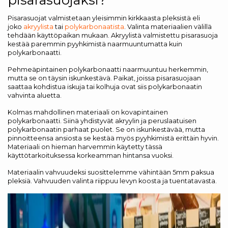
Pisarasuojat valmistetaan yleisimmin kirkkaasta pleksistä eli
joko
akryylista
tai
polykarbonaatista
. Valinta materiaalien välillä
tehdään käyttöpaikan mukaan. Akryylistä valmistettu pisarasuoja
kestää paremmin pyyhkimistä naarmuuntumatta kuin
polykarbonaatti.
Pehmeäpintainen polykarbonaatti naarmuuntuu herkemmin,
mutta se on täysin iskunkestävä. Paikat, joissa pisarasuojaan
saattaa kohdistua iskuja tai kolhuja ovat siis polykarbonaatin
vahvinta aluetta.
Kolmas mahdollinen materiaali on kovapintainen
polykarbonaatti. Siinä yhdistyvät akryylin ja peruslaatuisen
polykarbonaatin parhaat puolet. Se on iskunkestävää, mutta
pinnoitteensa ansiosta se kestää myös pyyhkimistä erittäin hyvin.
Materiaali on hieman harvemmin käytetty tässä
käyttötarkoituksessa korkeamman hintansa vuoksi.
Materiaalin vahvuudeksi suosittelemme vähintään 5mm paksua
pleksiä. Vahvuuden valinta riippuu levyn koosta ja tuentatavasta.