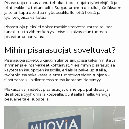
Pisarasuoja on kustannustehokas tapa suojata työntekijöitä ja
elintarvikkeita tartunnoilta. Suojautuminen on tullut jäädäkseen
ja se on tapa osoittaa myös asiakkaille, että heistä ja
työntekijöistä välitetään.
Pisarasuoja pleksi ei poista maskien tarvetta, mutta se lisää
turvallisuutta vähentäen yskimisen ja aivastelun tuoman
pisaratartunnan vaaraa.
Mihin pisarasuojat soveltuvat?
Pisarasuoja soveltuu kaikkiin tilanteisiin, joissa kaksi ihmistä tai
ihminen ja elintarvikkeet kohtaavat. Yleisimmin pisarasuojaa
käytetään kauppojen kassoilla, erilaisilla palvelupisteillä,
ravintoloissa sekä kassalla että tuoretuotteiden suojana –
tilanteessa kuin tilanteessa missä kohtaamisia syntyy.
Pleksistä valmistetut pisarasuojat on helppo puhdistaa ja
desifioida pyyhkimällä kostealla, puhtaalla liinalla. Vahvoja
pesuaineita ei suositella.