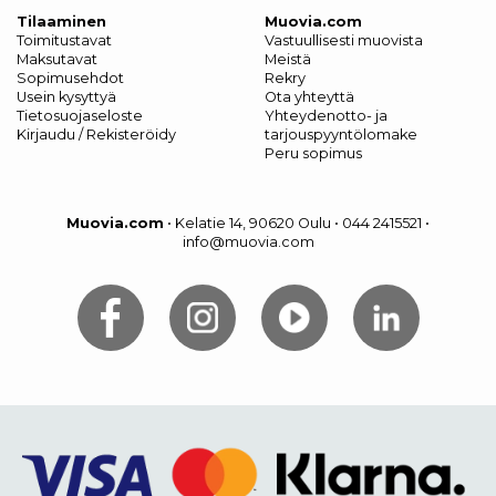
Tilaaminen
Muovia.com
Toimitustavat
Vastuullisesti muovista
Maksutavat
Meistä
Sopimusehdot
Rekry
Usein kysyttyä
Ota yhteyttä
Tietosuojaseloste
Yhteydenotto- ja
Kirjaudu / Rekisteröidy
tarjouspyyntölomake
Peru sopimus
Muovia.com
•
Kelatie 14, 90620 Oulu
•
044 2415521
•
info@muovia.com