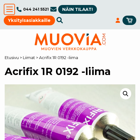
NÄIN TILAAT!
044 241 5521
Yksityisasiakkaille
Etusivu
>
Liimat
>
Acrifix 1R 0192 -liima
Acrifix 1R 0192 -liima