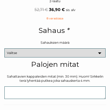
2-laatu
52,71
€
36,90
€
sis. alv
8 varastossa
Sahaus
*
Sahauksien määrä
Palojen mitat
Sahattavien kappaleiden mitat (min. 30 mm). Huom! Sirkkelin
terä lyhentää putkea joka sahauskerta 4 mm.