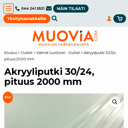
NÄIN TILAAT!
044 241 5521
Yksityisasiakkaille
Etusivu
>
Outlet
>
Valmiit tuotteet - Outlet
>
Akryyliputki 30/24,
pituus 2000 mm
Akryyliputki 30/24,
pituus 2000 mm
Ale!