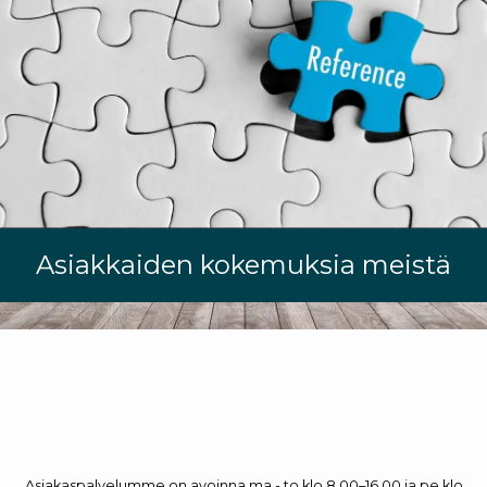
Asiakkaiden kokemuksia meistä
Asiakaspalvelumme on avoinna ma - to klo 8.00–16.00 ja pe klo