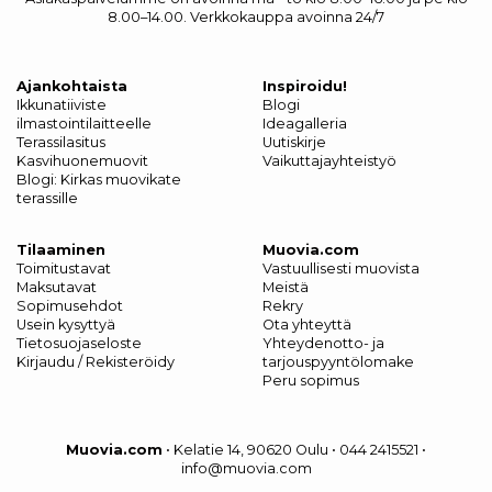
8.00–14.00. Verkkokauppa avoinna 24/7
Ajankohtaista
Inspiroidu!
Ikkunatiiviste
Blogi
ilmastointilaitteelle
Ideagalleria
Terassilasitus
Uutiskirje
Kasvihuonemuovit
Vaikuttajayhteistyö
Blogi: Kirkas muovikate
terassille
Tilaaminen
Muovia.com
Toimitustavat
Vastuullisesti muovista
Maksutavat
Meistä
Sopimusehdot
Rekry
Usein kysyttyä
Ota yhteyttä
Tietosuojaseloste
Yhteydenotto- ja
Kirjaudu / Rekisteröidy
tarjouspyyntölomake
Peru sopimus
Muovia.com
•
Kelatie 14, 90620 Oulu
•
044 2415521
•
info@muovia.com