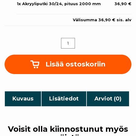
1x
Akryyliputki 30/24, pituus 2000 mm
36,90 €
Välisumma
36,90 €
sis. alv
Akryyliputki
30/24,
pituus
2000
mm
Lisää ostoskoriin
määrä
Kuvaus
Lisätiedot
Arviot (0)
Voisit olla kiinnostunut myös