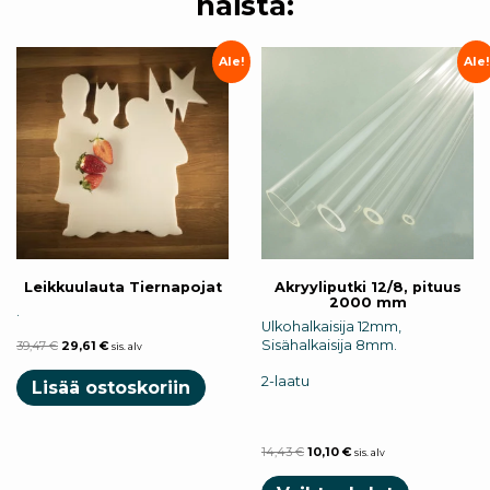
näistä:
Ale!
Ale!
Leikkuulauta Tiernapojat
Akryyliputki 12/8, pituus
2000 mm
.
Ulkohalkaisija 12mm,
Sisähalkaisija 8mm.
39,47
€
29,61
€
sis. alv
2-laatu
Lisää ostoskoriin
14,43
€
10,10
€
sis. alv