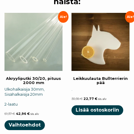
näistä:
Ale!
Ale!
Akryyliputki 30/20, pituus
Leikkuulauta Bullterrierin
2000 mm
pää
Ulkohalkaisija 30mm,
.
Sisähalkaisija 20mm
30,36
€
22,77
€
sis. alv
2-laatu
Lisää ostoskoriin
61,37
€
42,96
€
sis. alv
Vaihtoehdot