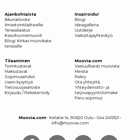
Ajankohtaista
Inspiroidu!
Ikkunatiiviste
Blogi
ilmastointilaitteelle
Ideagalleria
Terassilasitus
Uutiskirje
Kasvihuonemuovit
Vaikuttajayhteistyö
Blogi: Kirkas muovikate
terassille
Tilaaminen
Muovia.com
Toimitustavat
Vastuullisesti muovista
Maksutavat
Meistä
Sopimusehdot
Rekry
Usein kysyttyä
Ota yhteyttä
Tietosuojaseloste
Yhteydenotto- ja
Kirjaudu / Rekisteröidy
tarjouspyyntölomake
Peru sopimus
Muovia.com
•
Kelatie 14, 90620 Oulu
•
044 2415521
•
info@muovia.com