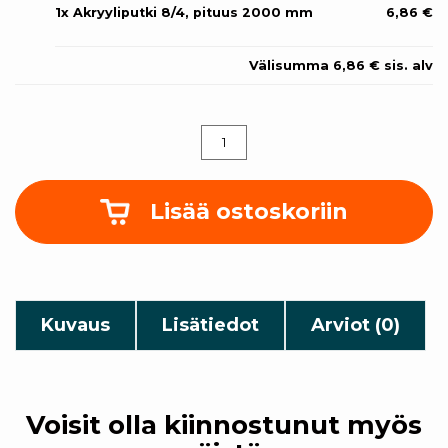
1x
Akryyliputki 8/4, pituus 2000 mm
6,86 €
Välisumma
6,86 €
sis. alv
Akryyliputki
8/4,
pituus
2000
mm
Lisää ostoskoriin
määrä
Kuvaus
Lisätiedot
Arviot (0)
Voisit olla kiinnostunut myös