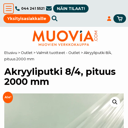
NÄIN TILAAT!
044 241 5521
Yksityisasiakkaille
Etusivu
>
Outlet
>
Valmiit tuotteet - Outlet
>
Akryyliputki 8/4,
pituus 2000 mm
Akryyliputki 8/4, pituus
2000 mm
Ale!