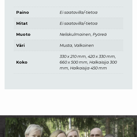
Paino
Ei saatavilla/-tietoa
Mitat
Ei saatavilla/-tietoa
Muoto
Neliskulmainen, Pyöreä
Väri
Musta, Valkoinen
330 x 210 mm, 420 x 330 mm,
Koko
660 x 500 mm, Halkaisija 300
mm, Halkaisija 450 mm