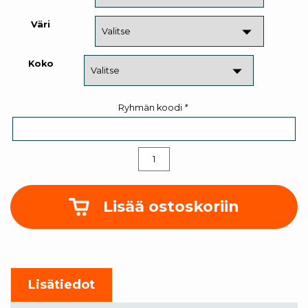
Väri
Koko
Ryhmän koodi
*
Leikkuulauta
määrä
Lisää ostoskoriin
Lisätiedot