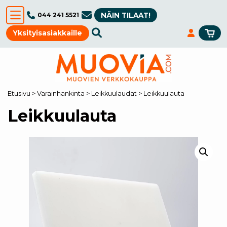
NÄIN TILAAT!
044 241 5521
Yksityisasiakkaille
Etusivu
>
Varainhankinta
>
Leikkuulaudat
>
Leikkuulauta
Leikkuulauta