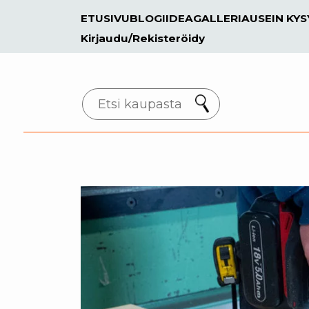
ETUSIVU
BLOGI
IDEAGALLERIA
USEIN KY
Kirjaudu/Rekisteröidy
Search