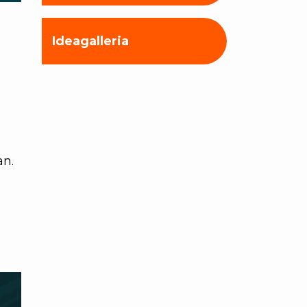
Ideagalleria
an.