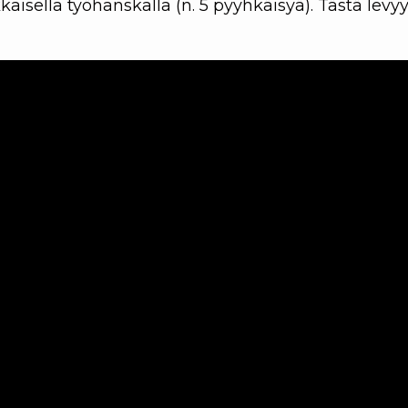
kkaisella työhanskalla (n. 5 pyyhkäisyä). Tästä levy