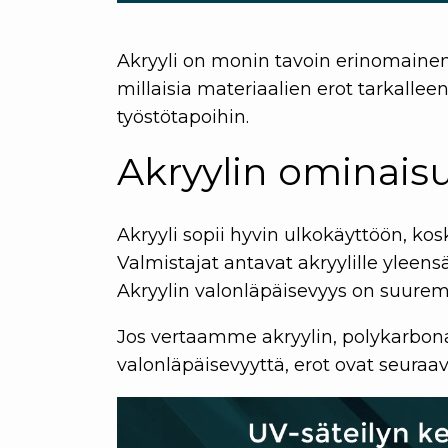
Akryyli on monin tavoin erinomainen 
millaisia materiaalien erot tarkalle
työstötapoihin.
Akryylin ominais
Akryyli sopii hyvin ulkokäyttöön, ko
Valmistajat antavat akryylille yleen
Akryylin valonläpäisevyys on suuremp
Jos vertaamme akryylin, polykarbonaa
valonläpäisevyyttä, erot ovat seuraav