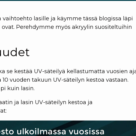
vaihtoehto lasille ja käymme tässä blogissa läpi
en ovat. Perehdymme myös akryylin suositeltuihin
uudet
ska se kestää UV-säteilyä kellastumatta vuosien aj
sä 10 vuoden takuun UV-säteilyn kestoa vastaan.
i kuin lasin.
tin ja lasin UV-säteilyn kestoa ja
at: