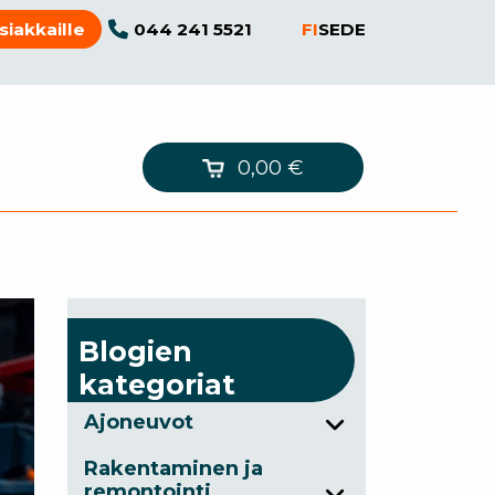
044 241 5521
FI
SE
DE
siakkaille
0,00
€
Blogien
kategoriat
Ajoneuvot
Rakentaminen ja
remontointi