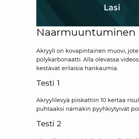
Naarmuuntuminen
Akryyli on kovapintainen muovi, jot
polykarbonaatti. Alla olevassa video
kestävät erilaisia hankaumia.
Testi 1
Akryylilevyä piiskattiin 10 kertaa risu
puhtaaksi nämäkin pyyhkiytyivät pois.
Testi 2