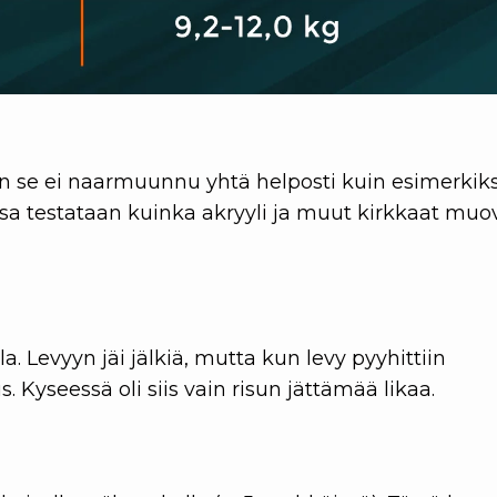
en se ei naarmuunnu yhtä helposti kuin esimerkiks
ssa testataan kuinka akryyli ja muut kirkkaat muov
lla. Levyyn jäi jälkiä, mutta kun levy pyyhittiin
 Kyseessä oli siis vain risun jättämää likaa.