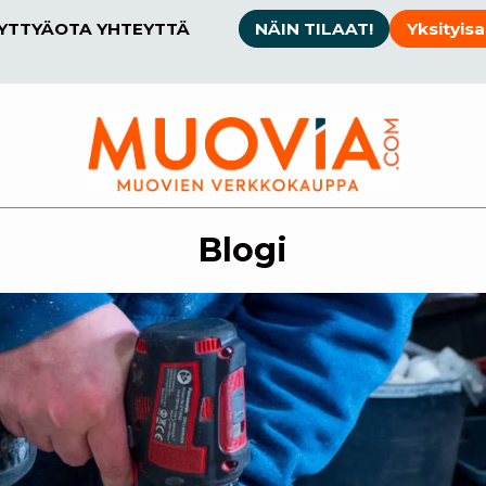
SYTTYÄ
OTA YHTEYTTÄ
NÄIN TILAAT!
Yksityisa
Blogi