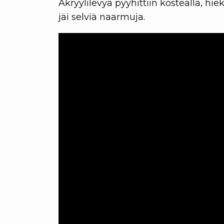
Akryylilevyä pyyhittiin kostealla, hie
jäi selviä naarmuja.